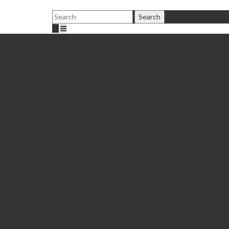
Fußballschule Bochum
Peter Peschel
Trainer
Mobile Fußballschule
Elite Training
Infos
Patenschaften
Gutschein
Shop
Jobs
Fördertraining
Anmeldung
Trainingszeiten
Standort & Preis
Einzeltraining
Fußballcamps
26.08.-28.08.2026 • Ehrenfeld (Bochum)
Einzelanmeldung
Gruppenanmeldung