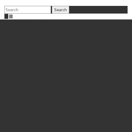
Fußballschule Bochum
Peter Peschel
Trainer
Mobile Fußballschule
Elite Training
Infos
Patenschaften
Gutschein
Shop
Jobs
Fördertraining
Anmeldung
Trainingszeiten
Standort & Preis
Einzeltraining
Fußballcamps
26.08.-28.08.2026 • Ehrenfeld (Bochum)
Einzelanmeldung
Gruppenanmeldung