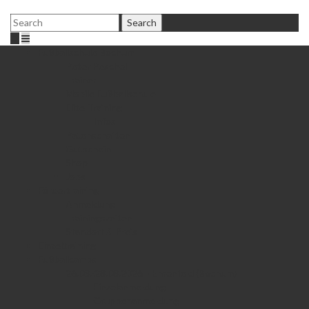
Fußballschule Bochum
Peter Peschel
Trainer
Mobile Fußballschule
Elite Training
Infos
Patenschaften
Gutschein
Shop
Jobs
Fördertraining
Anmeldung
Trainingszeiten
Standort & Preis
Einzeltraining
Fußballcamps
26.08.-28.08.2026 • Ehrenfeld (Bochum)
Einzelanmeldung
Gruppenanmeldung