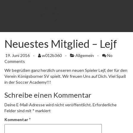
Academy Minis
Academy Minis 2020
Trainingsanfrage
From Academy to NLZ
Kontakt
Neuestes Mitglied – Lejf
19. Juni 2016
·
w012b360
·
Allgemein
·
No
Comments
Wir begrüßen ganz herzlich unseren neuen Spieler Lejf, der für den
Verein Königsborner SV spielt. Wir freuen Uns auf Dich. Viel Spaß
in der Soccer Academy!!!
Schreibe einen Kommentar
Deine E-Mail-Adresse wird nicht veröffentlicht.
Erforderliche
Felder sind mit
*
markiert
Kommentar
*