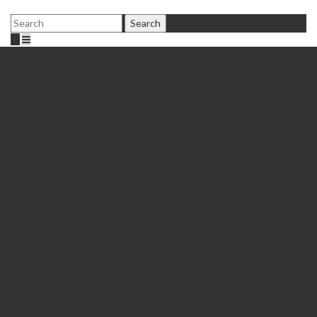
Fußballschule Bochum
Peter Peschel
Trainer
Mobile Fußballschule
Elite Training
Infos
Patenschaften
Gutschein
Shop
Jobs
Fördertraining
Anmeldung
Trainingszeiten
Standort & Preis
Einzeltraining
Fußballcamps
26.08.-28.08.2026 • Ehrenfeld (Bochum)
Einzelanmeldung
Gruppenanmeldung