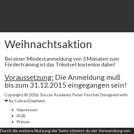
Academy Minis
Academy Minis 2020
Trainingsanfrage
From Academy to NLZ
Kontakt
Weihnachtsaktion
Bei einer Mindestanmeldung von 3 Monaten zum
Fördertraining ist das Trikotset kostenlos dabei!
Voraussetzung:
Die Anmeldung muß
bis zum 31.12.2015 eingegangen sein!
Copyright © 2026. Soccer Academy Peter Peschel. Designed with
❤ by Cobra+Elephant.
Impressum
AGB
Presse
Durch die weitere Nutzung der Seite stimmst du der Verwendung von