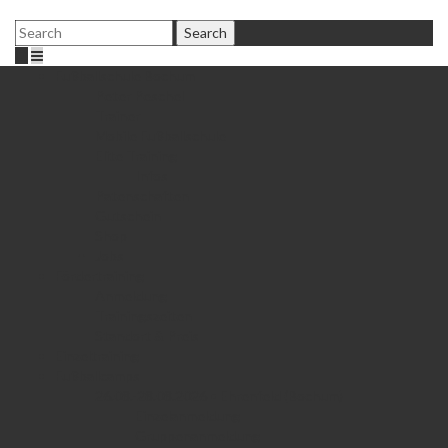
Fußballschule Bochum
Peter Peschel
Trainer
Mobile Fußballschule
Elite Training
Infos
Patenschaften
Gutschein
Shop
Jobs
Fördertraining
Anmeldung
Trainingszeiten
Standort & Preis
Einzeltraining
Fußballcamps
26.08.-28.08.2026 • Ehrenfeld (Bochum)
Einzelanmeldung
Gruppenanmeldung