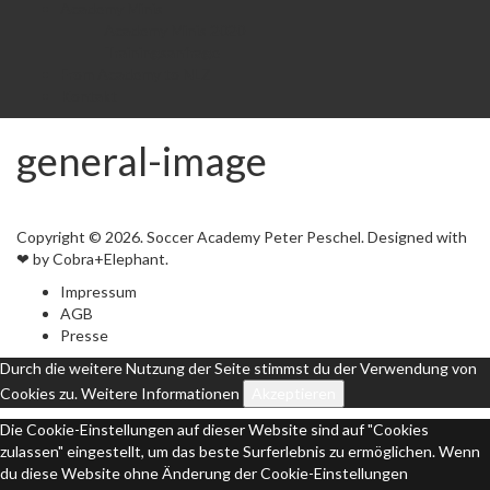
Academy Minis
Academy Minis 2020
Trainingsanfrage
From Academy to NLZ
Kontakt
general-image
Copyright © 2026. Soccer Academy Peter Peschel. Designed with
❤ by Cobra+Elephant.
Impressum
AGB
Presse
Durch die weitere Nutzung der Seite stimmst du der Verwendung von
Cookies zu.
Weitere Informationen
Akzeptieren
Die Cookie-Einstellungen auf dieser Website sind auf "Cookies
zulassen" eingestellt, um das beste Surferlebnis zu ermöglichen. Wenn
du diese Website ohne Änderung der Cookie-Einstellungen