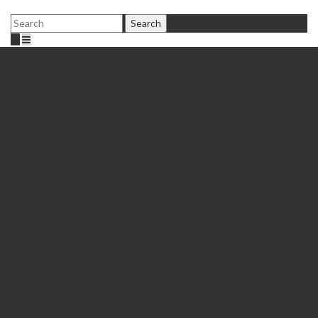
Fußballschule Bochum
Peter Peschel
Trainer
Mobile Fußballschule
Elite Training
Infos
Patenschaften
Gutschein
Shop
Jobs
Fördertraining
Anmeldung
Trainingszeiten
Standort & Preis
Einzeltraining
Fußballcamps
26.08.-28.08.2026 • Ehrenfeld (Bochum)
Einzelanmeldung
Gruppenanmeldung