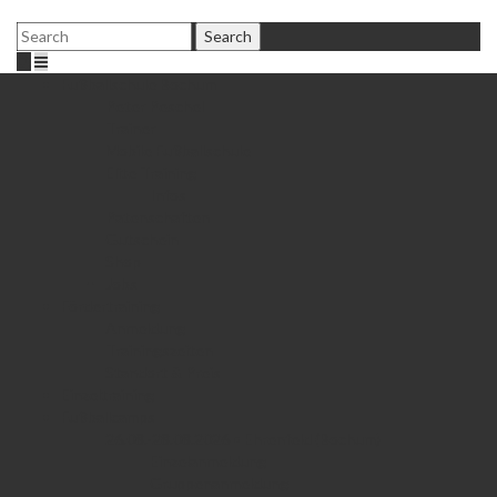
Fußballschule Bochum
Peter Peschel
Trainer
Mobile Fußballschule
Elite Training
Infos
Patenschaften
Gutschein
Shop
Jobs
Fördertraining
Anmeldung
Trainingszeiten
Standort & Preis
Einzeltraining
Fußballcamps
26.08.-28.08.2026 • Ehrenfeld (Bochum)
Einzelanmeldung
Gruppenanmeldung