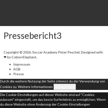
Academy Minis
Academy Minis 2020
Trainingsanfrage
From Academy to NLZ
Kontakt
Pressebericht3
Copyright © 2026. Soccer Academy Peter Peschel. Designed with
❤ by Cobra+Elephant.
Impressum
AGB
Presse
Durch die weitere Nutzung der Seite stimmst du der Verwendung von
Cookies zu.
Weitere Informationen
Akzeptieren
Die Cookie-Einstellungen auf dieser Website sind auf "Cookies
zulassen" eingestellt, um das beste Surferlebnis zu ermöglichen. Wenn
du diese Website ohne Änderung der Cookie-Einstellungen