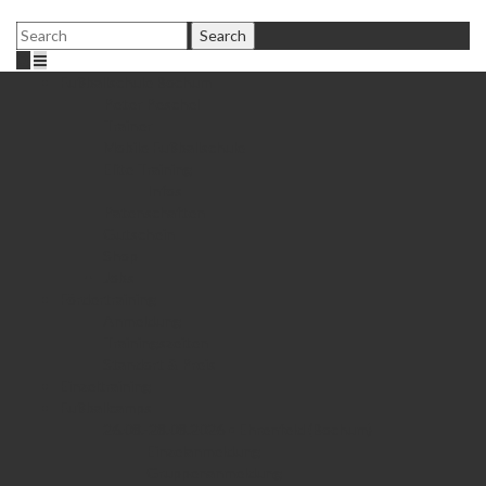
Fußballschule Bochum
Peter Peschel
Trainer
Mobile Fußballschule
Elite Training
Infos
Patenschaften
Gutschein
Shop
Jobs
Fördertraining
Anmeldung
Trainingszeiten
Standort & Preis
Einzeltraining
Fußballcamps
26.08.-28.08.2026 • Ehrenfeld (Bochum)
Einzelanmeldung
Gruppenanmeldung