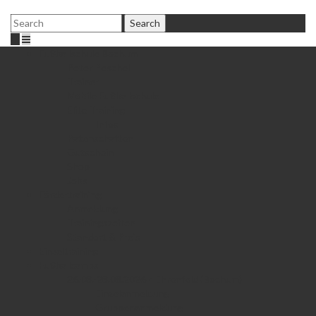
Fußballschule Bochum
Peter Peschel
Trainer
Mobile Fußballschule
Elite Training
Infos
Patenschaften
Gutschein
Shop
Jobs
Fördertraining
Anmeldung
Trainingszeiten
Standort & Preis
Einzeltraining
Fußballcamps
26.08.-28.08.2026 • Ehrenfeld (Bochum)
Einzelanmeldung
Gruppenanmeldung