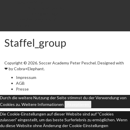
Academy Minis
Academy Minis 2020
Trainingsanfrage
From Academy to NLZ
Kontakt
Staffel_group
Copyright © 2026. Soccer Academy Peter Peschel. Designed with
❤ by Cobra+Elephant.
Impressum
AGB
Presse
Durch die weitere Nutzung der Seite stimmst du der Verwendung von
Cookies zu.
Weitere Informationen
Akzeptieren
Die Cookie-Einstellungen auf dieser Website sind auf "Cookies
zulassen" eingestellt, um das beste Surferlebnis zu ermöglichen. Wenn
du diese Website ohne Änderung der Cookie-Einstellungen