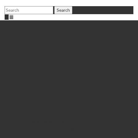
Fußballschule Bochum
Peter Peschel
Trainer
Mobile Fußballschule
Elite Training
Infos
Patenschaften
Gutschein
Shop
Jobs
Fördertraining
Anmeldung
Trainingszeiten
Standort & Preis
Einzeltraining
Fußballcamps
26.08.-28.08.2026 • Ehrenfeld (Bochum)
Einzelanmeldung
Gruppenanmeldung