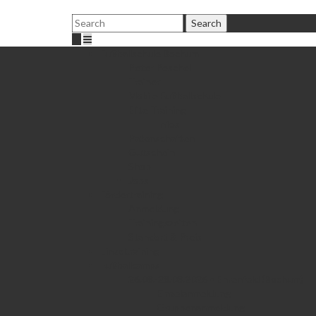
Fußballschule Bochum
Peter Peschel
Trainer
Mobile Fußballschule
Elite Training
Infos
Patenschaften
Gutschein
Shop
Jobs
Fördertraining
Anmeldung
Trainingszeiten
Standort & Preis
Einzeltraining
Fußballcamps
26.08.-28.08.2026 • Ehrenfeld (Bochum)
Einzelanmeldung
Gruppenanmeldung