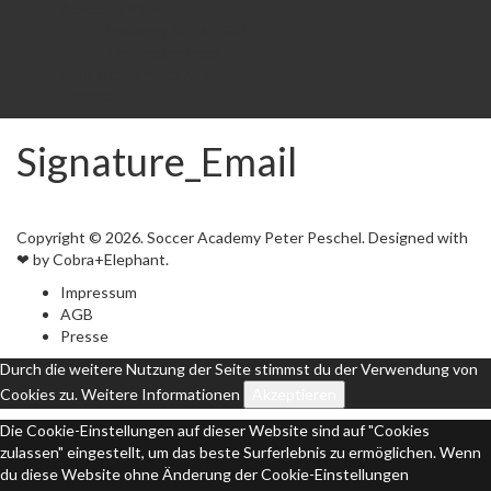
Academy Minis
Academy Minis 2020
Trainingsanfrage
From Academy to NLZ
Kontakt
Signature_Email
Copyright © 2026. Soccer Academy Peter Peschel. Designed with
❤ by Cobra+Elephant.
Impressum
AGB
Presse
Durch die weitere Nutzung der Seite stimmst du der Verwendung von
Cookies zu.
Weitere Informationen
Akzeptieren
Die Cookie-Einstellungen auf dieser Website sind auf "Cookies
zulassen" eingestellt, um das beste Surferlebnis zu ermöglichen. Wenn
du diese Website ohne Änderung der Cookie-Einstellungen