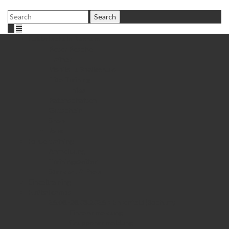
Fußballschule Bochum
Peter Peschel
Trainer
Mobile Fußballschule
Elite Training
Infos
Patenschaften
Gutschein
Shop
Jobs
Fördertraining
Anmeldung
Trainingszeiten
Standort & Preis
Einzeltraining
Fußballcamps
26.08.-28.08.2026 • Ehrenfeld (Bochum)
Einzelanmeldung
Gruppenanmeldung