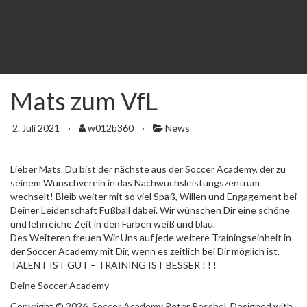
Academy Minis
Academy Minis 2020
Trainingsanfrage
From Academy to NLZ
Kontakt
Mats zum VfL
2. Juli 2021
·
w012b360
·
News
Lieber Mats. Du bist der nächste aus der Soccer Academy, der zu
seinem Wunschverein in das Nachwuchsleistungszentrum
wechselt! Bleib weiter mit so viel Spaß, Willen und Engagement bei
Deiner Leidenschaft Fußball dabei. Wir wünschen Dir eine schöne
und lehrreiche Zeit in den Farben weiß und blau.
Des Weiteren freuen Wir Uns auf jede weitere Trainingseinheit in
der Soccer Academy mit Dir, wenn es zeitlich bei Dir möglich ist.
TALENT IST GUT – TRAINING IST BESSER ! ! !
Deine Soccer Academy
Copyright © 2026. Soccer Academy Peter Peschel. Designed with