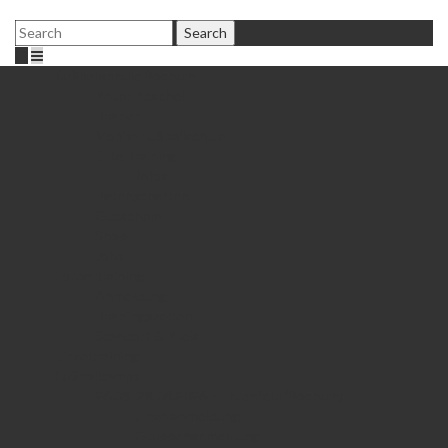
Fußballschule Bochum
Peter Peschel
Trainer
Mobile Fußballschule
Elite Training
Infos
Patenschaften
Gutschein
Shop
Jobs
Fördertraining
Anmeldung
Trainingszeiten
Standort & Preis
Einzeltraining
Fußballcamps
26.08.-28.08.2026 • Ehrenfeld (Bochum)
Einzelanmeldung
Gruppenanmeldung