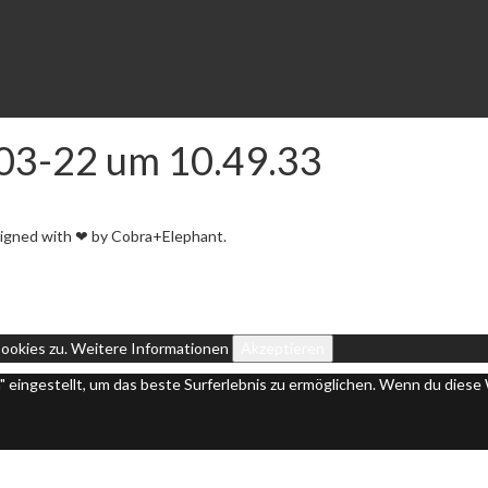
-03-22 um 10.49.33
igned with ❤ by Cobra+Elephant.
ookies zu.
Weitere Informationen
Akzeptieren
n" eingestellt, um das beste Surferlebnis zu ermöglichen. Wenn du die