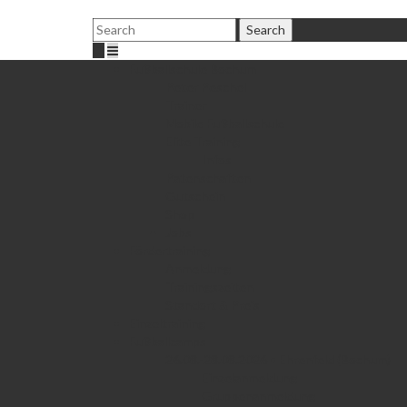
Fußballschule Bochum
Peter Peschel
Trainer
Mobile Fußballschule
Elite Training
Infos
Patenschaften
Gutschein
Shop
Jobs
Fördertraining
Anmeldung
Trainingszeiten
Standort & Preis
Einzeltraining
Fußballcamps
26.08.-28.08.2026 • Ehrenfeld (Bochum)
Einzelanmeldung
Gruppenanmeldung