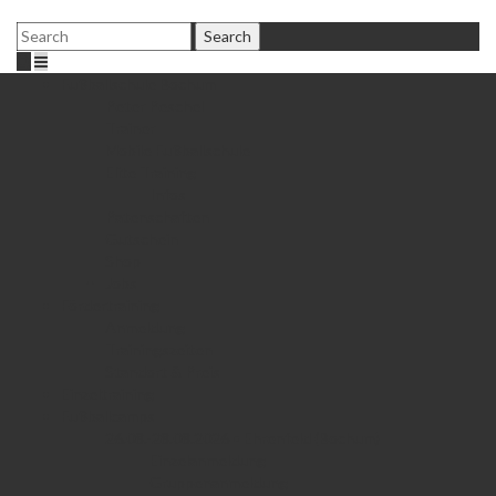
Fußballschule Bochum
Peter Peschel
Trainer
Mobile Fußballschule
Elite Training
Infos
Patenschaften
Gutschein
Shop
Jobs
Fördertraining
Anmeldung
Trainingszeiten
Standort & Preis
Einzeltraining
Fußballcamps
26.08.-28.08.2026 • Ehrenfeld (Bochum)
Einzelanmeldung
Gruppenanmeldung