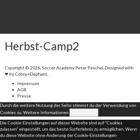
Academy Minis
Academy Minis 2020
Trainingsanfrage
From Academy to NLZ
Kontakt
Herbst-Camp2
Copyright © 2026. Soccer Academy Peter Peschel. Designed with
❤ by Cobra+Elephant.
Impressum
AGB
Presse
Durch die weitere Nutzung der Seite stimmst du der Verwendung von
Cookies zu.
Weitere Informationen
Akzeptieren
Die Cookie-Einstellungen auf dieser Website sind auf "Cookies
zulassen" eingestellt, um das beste Surferlebnis zu ermöglichen. Wenn
du diese Website ohne Änderung der Cookie-Einstellungen