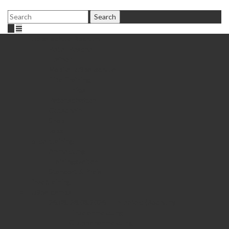
Fußballschule Bochum
Peter Peschel
Trainer
Mobile Fußballschule
Elite Training
Infos
Patenschaften
Gutschein
Shop
Jobs
Fördertraining
Anmeldung
Trainingszeiten
Standort & Preis
Einzeltraining
Fußballcamps
26.08.-28.08.2026 • Ehrenfeld (Bochum)
Einzelanmeldung
Gruppenanmeldung