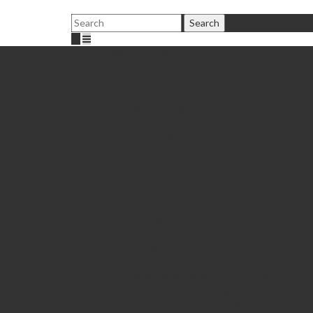
Fußballschule Bochum
Peter Peschel
Trainer
Mobile Fußballschule
Elite Training
Infos
Patenschaften
Gutschein
Shop
Jobs
Fördertraining
Anmeldung
Trainingszeiten
Standort & Preis
Einzeltraining
Fußballcamps
26.08.-28.08.2026 • Ehrenfeld (Bochum)
Einzelanmeldung
Gruppenanmeldung