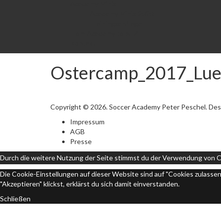
Academy Minis
Academy Minis 2020
Trainingsanfrage
From Academy to NLZ
Kontakt
Ostercamp_2017_Lu
Copyright © 2026. Soccer Academy Peter Peschel. Des
Impressum
AGB
Presse
Durch die weitere Nutzung der Seite stimmst du der Verwendung von C
Die Cookie-Einstellungen auf dieser Website sind auf "Cookies zulasse
"Akzeptieren" klickst, erklärst du sich damit einverstanden.
Schließen