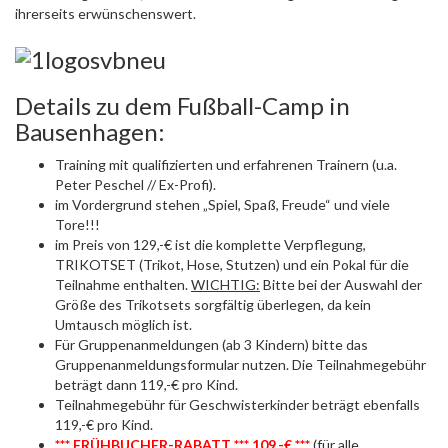
ihrerseits erwünschenswert.
Details zu dem Fußball-Camp in
Bausenhagen:
Training mit qualifizierten und erfahrenen Trainern (u.a.
Peter Peschel // Ex-Profi).
im Vordergrund stehen „Spiel, Spaß, Freude“ und viele
Tore!!!
im Preis von 129,-€ ist die komplette Verpflegung,
TRIKOTSET (Trikot, Hose, Stutzen) und ein Pokal für die
Teilnahme enthalten.
WICHTIG:
Bitte bei der Auswahl der
Größe des Trikotsets sorgfältig überlegen, da kein
Umtausch möglich ist.
Für Gruppenanmeldungen (ab 3 Kindern) bitte das
Gruppenanmeldungsformular nutzen. Die Teilnahmegebühr
beträgt dann 119,-€ pro Kind.
Teilnahmegebühr für Geschwisterkinder beträgt ebenfalls
119,-€ pro Kind.
*** FRÜHBUCHER-RABATT *** 109,-€ ***
(für alle