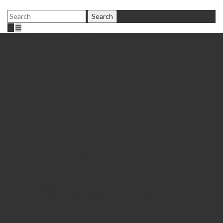
Fußballschule Bochum
Peter Peschel
Trainer
Mobile Fußballschule
Elite Training
Infos
Patenschaften
Gutschein
Shop
Jobs
Fördertraining
Anmeldung
Trainingszeiten
Standort & Preis
Einzeltraining
Fußballcamps
26.08.-28.08.2026 • Ehrenfeld (Bochum)
Einzelanmeldung
Gruppenanmeldung