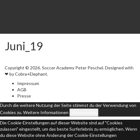
Academy Minis
Academy Minis 2020
Trainingsanfrage
From Academy to NLZ
Kontakt
Juni_19
Copyright © 2026. Soccer Academy Peter Peschel. Designed with
❤ by Cobra+Elephant.
Impressum
AGB
Presse
Durch die weitere Nutzung der Seite stimmst du der Verwendung von
Cookies zu.
Weitere Informationen
Akzeptieren
Die Cookie-Einstellungen auf dieser Website sind auf "Cookies
zulassen" eingestellt, um das beste Surferlebnis zu ermöglichen. Wenn
du diese Website ohne Änderung der Cookie-Einstellungen