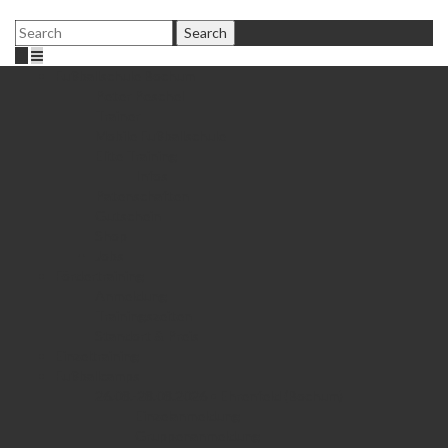
Fußballschule Bochum
Peter Peschel
Trainer
Mobile Fußballschule
Elite Training
Infos
Patenschaften
Gutschein
Shop
Jobs
Fördertraining
Anmeldung
Trainingszeiten
Standort & Preis
Einzeltraining
Fußballcamps
26.08.-28.08.2026 • Ehrenfeld (Bochum)
Einzelanmeldung
Gruppenanmeldung