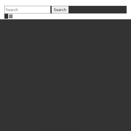
Fußballschule Bochum
Peter Peschel
Trainer
Mobile Fußballschule
Elite Training
Infos
Patenschaften
Gutschein
Shop
Jobs
Fördertraining
Anmeldung
Trainingszeiten
Standort & Preis
Einzeltraining
Fußballcamps
26.08.-28.08.2026 • Ehrenfeld (Bochum)
Einzelanmeldung
Gruppenanmeldung