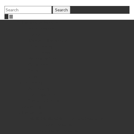
Fußballschule Bochum
Peter Peschel
Trainer
Mobile Fußballschule
Elite Training
Infos
Patenschaften
Gutschein
Shop
Jobs
Fördertraining
Anmeldung
Trainingszeiten
Standort & Preis
Einzeltraining
Fußballcamps
26.08.-28.08.2026 • Ehrenfeld (Bochum)
Einzelanmeldung
Gruppenanmeldung