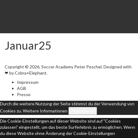
Academy Minis
Academy Minis 2020
Trainingsanfrage
From Academy to NLZ
Kontakt
Januar25
Copyright © 2026. Soccer Academy Peter Peschel. Designed with
❤ by Cobra+Elephant.
Impressum
AGB
Presse
Durch die weitere Nutzung der Seite stimmst du der Verwendung von
Cookies zu.
Weitere Informationen
Akzeptieren
Die Cookie-Einstellungen auf dieser Website sind auf "Cookies
zulassen" eingestellt, um das beste Surferlebnis zu ermöglichen. Wenn
du diese Website ohne Änderung der Cookie-Einstellungen