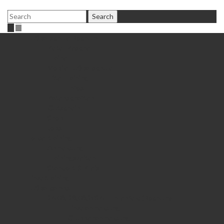
Fußballschule Bochum
Peter Peschel
Trainer
Mobile Fußballschule
Elite Training
Infos
Patenschaften
Gutschein
Shop
Jobs
Fördertraining
Anmeldung
Trainingszeiten
Standort & Preis
Einzeltraining
Fußballcamps
26.08.-28.08.2026 • Ehrenfeld (Bochum)
Einzelanmeldung
Gruppenanmeldung