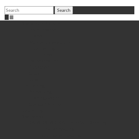
Fußballschule Bochum
Peter Peschel
Trainer
Mobile Fußballschule
Elite Training
Infos
Patenschaften
Gutschein
Shop
Jobs
Fördertraining
Anmeldung
Trainingszeiten
Standort & Preis
Einzeltraining
Fußballcamps
26.08.-28.08.2026 • Ehrenfeld (Bochum)
Einzelanmeldung
Gruppenanmeldung