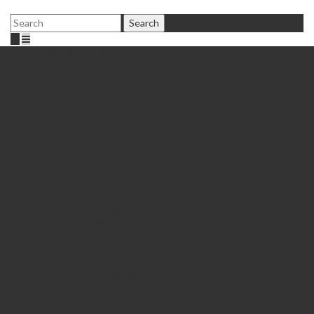
Fußballschule Bochum
Peter Peschel
Trainer
Mobile Fußballschule
Elite Training
Infos
Patenschaften
Gutschein
Shop
Jobs
Fördertraining
Anmeldung
Trainingszeiten
Standort & Preis
Einzeltraining
Fußballcamps
26.08.-28.08.2026 • Ehrenfeld (Bochum)
Einzelanmeldung
Gruppenanmeldung