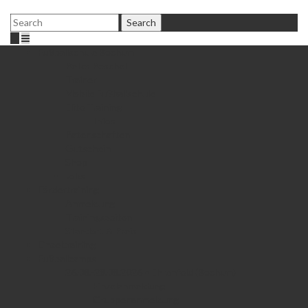
Fußballschule Bochum
Peter Peschel
Trainer
Mobile Fußballschule
Elite Training
Infos
Patenschaften
Gutschein
Shop
Jobs
Fördertraining
Anmeldung
Trainingszeiten
Standort & Preis
Einzeltraining
Fußballcamps
26.08.-28.08.2026 • Ehrenfeld (Bochum)
Einzelanmeldung
Gruppenanmeldung