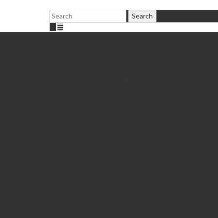
Fußballschule Bochum
Peter Peschel
Trainer
Mobile Fußballschule
Elite Training
Infos
Patenschaften
Gutschein
Shop
Jobs
Fördertraining
Anmeldung
Trainingszeiten
Standort & Preis
Einzeltraining
Fußballcamps
26.08.-28.08.2026 • Ehrenfeld (Bochum)
Einzelanmeldung
Gruppenanmeldung