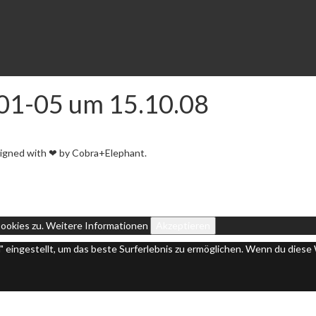
-01-05 um 15.10.08
igned with ❤ by Cobra+Elephant.
ookies zu.
Weitere Informationen
Akzeptieren
n" eingestellt, um das beste Surferlebnis zu ermöglichen. Wenn du die