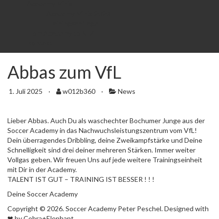
Academy Minis
Academy Minis 2020
Trainingsanfrage
From Academy to NLZ
Kontakt
Abbas zum VfL
1. Juli 2025
·
w012b360
·
News
Lieber Abbas. Auch Du als waschechter Bochumer Junge aus der
Soccer Academy in das Nachwuchsleistungszentrum vom VfL!
Dein überragendes Dribbling, deine Zweikampfstärke und Deine
Schnelligkeit sind drei deiner mehreren Stärken. Immer weiter
Vollgas geben. Wir freuen Uns auf jede weitere Trainingseinheit
mit Dir in der Academy.
TALENT IST GUT – TRAINING IST BESSER ! ! !
Deine Soccer Academy
Copyright © 2026. Soccer Academy Peter Peschel. Designed with
❤ by Cobra+Elephant.