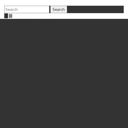
Fußballschule Bochum
Peter Peschel
Trainer
Mobile Fußballschule
Elite Training
Infos
Patenschaften
Gutschein
Shop
Jobs
Fördertraining
Anmeldung
Trainingszeiten
Standort & Preis
Einzeltraining
Fußballcamps
26.08.-28.08.2026 • Ehrenfeld (Bochum)
Einzelanmeldung
Gruppenanmeldung